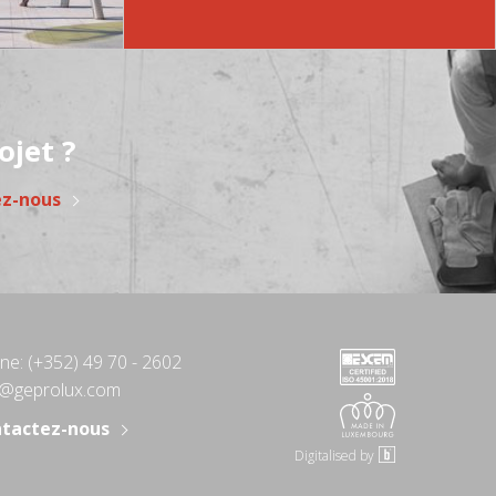
ojet ?
ez-nous
ne:
(+352) 49 70 - 2602
o@geprolux.com
tactez-nous
Digitalised by