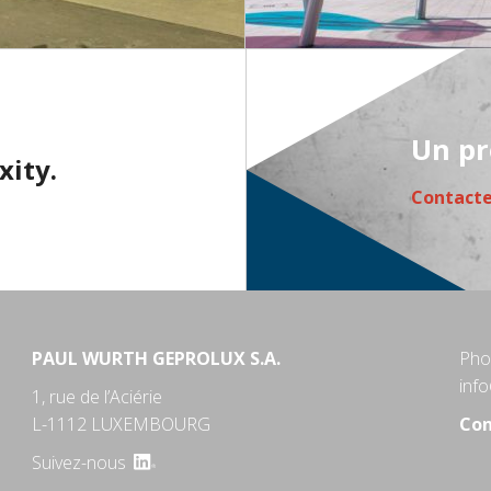
Un pr
xity.
Contact
PAUL WURTH GEPROLUX S.A.
Pho
inf
1, rue de l’Aciérie
L-1112 LUXEMBOURG
Con
Suivez-nous