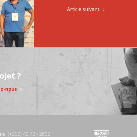
Article suivant
ojet ?
ez-nous
ne:
(+352) 49 70 - 2602