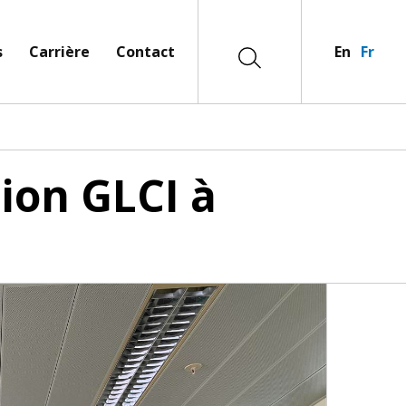
s
Carrière
Contact
En
Fr
ion GLCI à