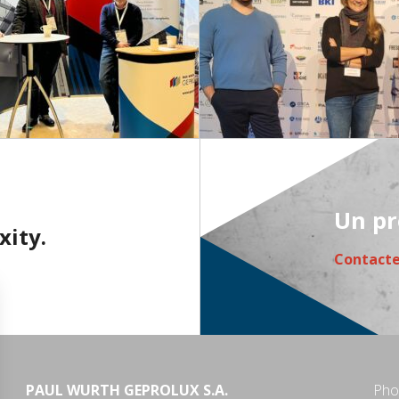
Un pr
xity.
Contact
PAUL WURTH GEPROLUX S.A.
Pho