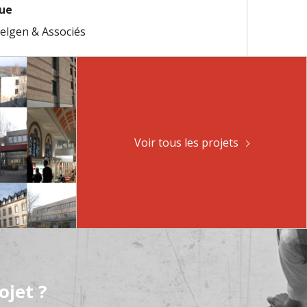
que
Felgen & Associés
Voir tous les projets
ojet ?