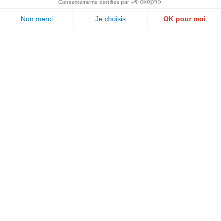
PAUL WURTH GEPROLUX S.A.
1, rue de l’Aciérie
L-1112 LUXEMBOURG
Suivez-nous
Call us
Email us
©2026 Geprolux . Tous droits réservés
Mentions légales
.
Politique de confidentialité
.
Politique des cookies