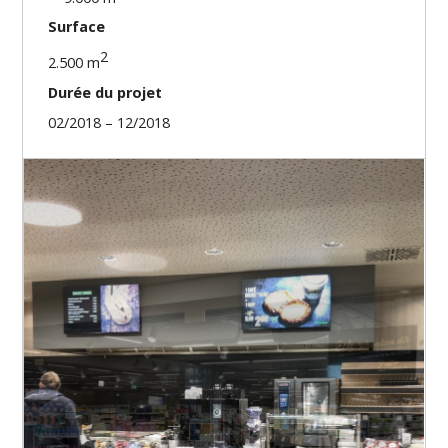
Surface
2
2.500 m
Durée du projet
02/2018 – 12/2018
Nos missions
Ingénieur Génie Technique pour les installations
techniques chauffage / ventilation / climatisation /
sanitaire / courant fort et courant faible
Autorisations
Phase d’appel d’offres et d’exécution
Soumissions et attribution des marchés
Suivi des travaux, suivi financier et réceptions