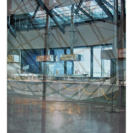
Nos missions
Préparation du projet
Direction du projet
Coordination des études
Autorisations
Gestion du budget
Gestion des contrats
Direction de chantier
Coordination des travaux
Réception
Facility Management (partiellement jusqu’à ce
jour)
Financement