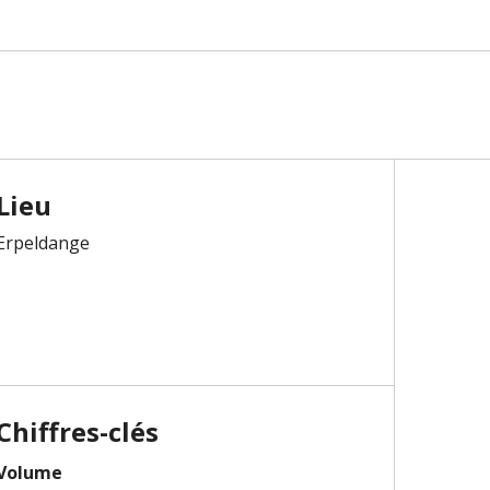
Lieu
Erpeldange
Chiffres-clés
Volume