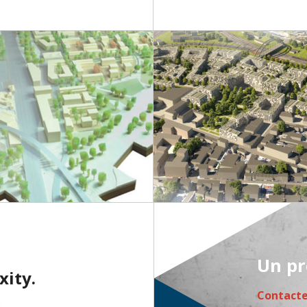
Un pr
xity.
Contact