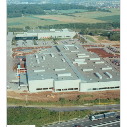
Nos missions
Programmation
Direction du projet
Études du projet
Autorisations
Études d’exécution
Établissement appel d’offres
Gestion des budgets
Gestion des contrats
Direction de chantier
Coordination des travaux
Exécution des travaux
Réception