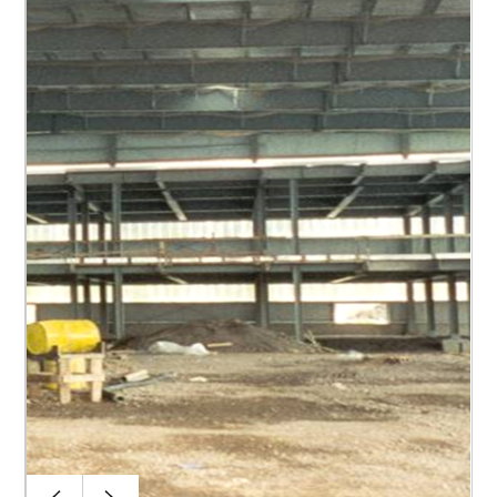
Programmation
Direction du projet
Études du projet
Autorisations
Études d’exécution
Établissement appel d’offres
Gestion des budgets
Gestion des contrats
Direction de chantier
Coordination de travaux
Réception