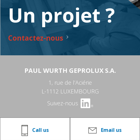
Un projet ?
Contactez-nous
PAUL WURTH GEPROLUX S.A.
1, rue de l’Aciérie
L-1112 LUXEMBOURG
Suivez-nous
Call us
Email us