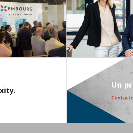
Un pr
xity.
Contact