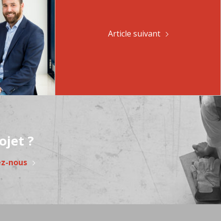
Article suivant
ojet ?
ez-nous