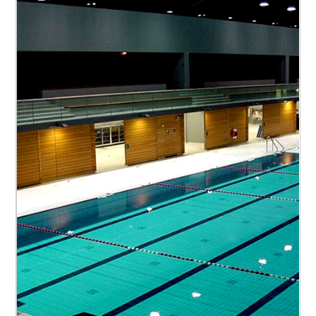
Nos missions
Préparation du projet
Direction du projet
Coordination des études
Autorisations
Gestion du budget
Gestion des contrats
Direction de chantier
Coordination des travaux
Réception
Facility Management
(période de démarrage)
Financement