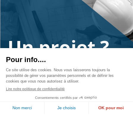
Un projet ?
Contactez-nous
PAUL WURTH GEPROLUX S.A.
1, rue de l’Aciérie
L-1112 LUXEMBOURG
Suivez-nous