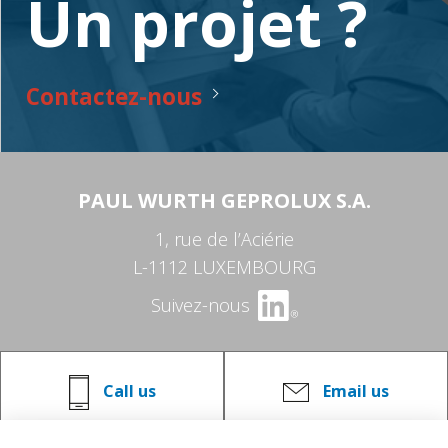
Un projet ?
Contactez-nous
PAUL WURTH GEPROLUX S.A.
1, rue de l’Aciérie
L-1112 LUXEMBOURG
Suivez-nous
Call us
Email us