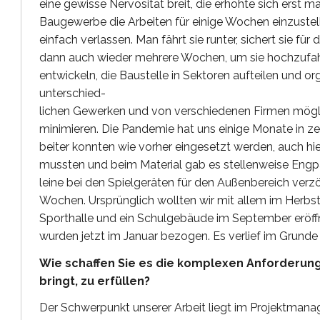
eine gewisse Nervosität breit, die erhöhte sich erst ma
Baugewerbe die Arbeiten für einige Wochen einzustell
einfach verlassen. Man fährt sie runter, sichert sie fü
dann auch wieder mehrere Wochen, um sie hochzufa
entwickeln, die Baustelle in Sektoren aufteilen und or
unterschied-
lichen Gewerken und von verschiedenen Firmen möglich
minimieren. Die Pandemie hat uns einige Monate in zei
beiter konnten wie vorher eingesetzt werden, auch hi
mussten und beim Material gab es stellenweise Engpäs
leine bei den Spielgeräten für den Außenbereich verzög
Wochen. Ursprünglich wollten wir mit allem im Herbst 
Sporthalle und ein Schulgebäude im September eröff
wurden jetzt im Januar bezogen. Es verlief im Grunde 
Wie schaffen Sie es die komplexen Anforderunge
bringt, zu erfüllen?
Der Schwerpunkt unserer Arbeit liegt im Projektmana