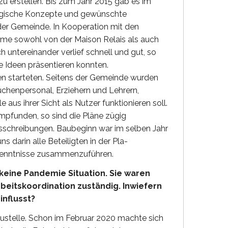
 erstellen. Bis zum Jahr 2015 gab es im
gogische Konzepte und gewünschte
r Gemeinde. In Kooperation mit den
ume sowohl von der Maison Relais als auch
untereinander verlief schnell und gut, so
e Ideen präsentieren konnten.
en starteten. Seitens der Gemeinde wurden
üchenpersonal, Erziehern und Lehrern,
 aus ihrer Sicht als Nutzer funktionieren soll.
empfunden, so sind die Pläne zügig
schreibungen. Baubeginn war im selben Jahr
 darin alle Beteiligten in der Pla-
kenntnisse zusammenzuführen.
eine Pandemie Situation. Sie waren
eitskoordination zuständig. Inwiefern
influsst?
Baustelle. Schon im Februar 2020 machte sich