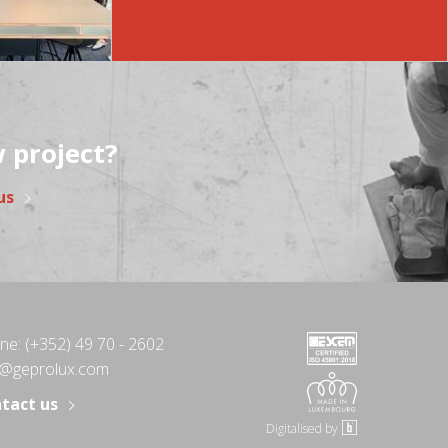
 project?
us
ne:
(+352) 49 70 - 2602
o@geprolux.com
tact us
Digitalised by