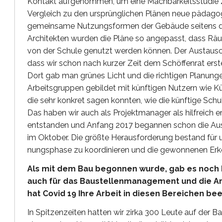
Kontakt aufgenommen, um eine Machbarkeitsstudie zu
Vergleich zu den ursprünglichen Plänen neue päda
gemeinsame Nutzungsformen der Gebäude seitens de
Architekten wurden die Pläne so angepasst, dass Rä
von der Schule genutzt werden können. Der Austausch 
dass wir schon nach kurzer Zeit dem Schöffenrat erst
Dort gab man grünes Licht und die richtigen Planung
Arbeitsgruppen gebildet mit künftigen Nutzern wie K
die sehr konkret sagen konnten, wie die künftige Schule
Das haben wir auch als Projektmanager als hilfreich 
entstanden und Anfang 2017 begannen schon die Aus
im Oktober. Die größte Herausforderung bestand für uns
nungsphase zu koordinieren und die gewonnenen Er
Als mit dem Bau begonnen wurde, gab es noch k
auch für das Baustellenmanagement und die Arb
hat Covid 19 Ihre Arbeit in diesen Bereichen bee
In Spitzenzeiten hatten wir zirka 300 Leute auf der 