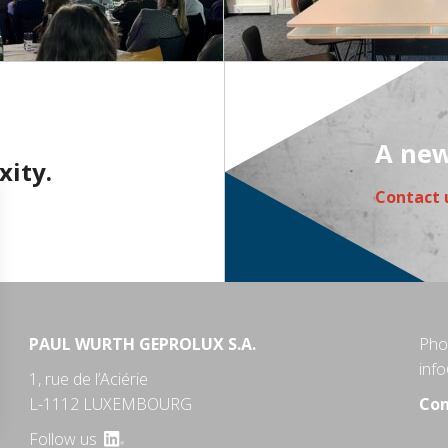
A new
xity.
Contact 
PAUL WURTH GEPROLUX S.A.
Pho
inf
1, rue de l’Aciérie
L-1112 LUXEMBOURG
Con
Follow us