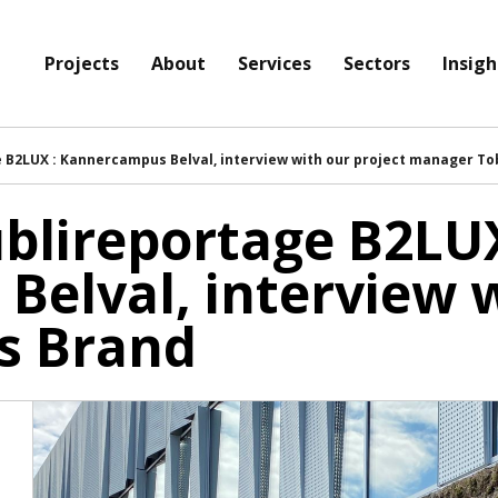
Projects
About
Services
Sectors
Insigh
e B2LUX : Kannercampus Belval, interview with our project manager To
ublireportage B2LUX
elval, interview w
s Brand