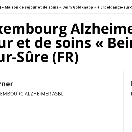
– Maison de séjour et de soins « Beim Goldknapp » à Erpeldange-sur-
xembourg Alzheime
ur et de soins « B
ur-Sûre (FR)
wner
XEMBOURG ALZHEIMER ASBL