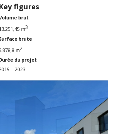
Key figures
Volume brut
3
13.251,45 m
Surface brute
2
3.878,8 m
Durée du projet
2019 – 2023