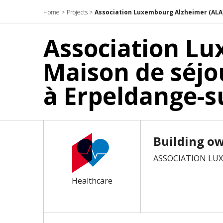
Home
>
Projects
>
Association Luxembourg Alzheimer (ALA) 
Association Lu
Maison de séjo
à Erpeldange-s
Building o
ASSOCIATION LU
Healthcare